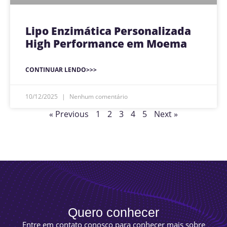
Lipo Enzimática Personalizada
High Performance em Moema
CONTINUAR LENDO>>>
10/12/2025
Nenhum comentário
« Previous
1
2
3
4
5
Next »
Quero conhecer
Entre em contato conosco para conhecer mais sobre