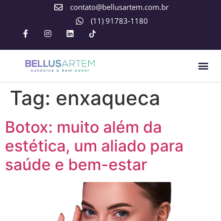
contato@bellusartem.com.br
(11) 91783-1180
Tag:
enxaqueca
Botox: muito além da
estética, um aliado para
saúde e bem-estar