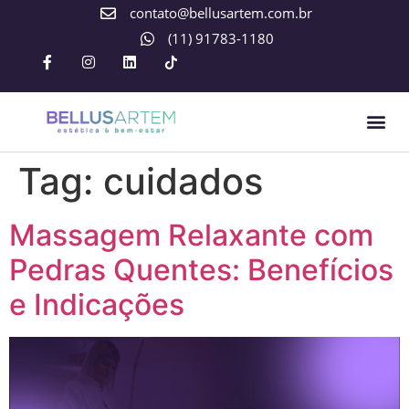
contato@bellusartem.com.br
(11) 91783-1180
Tag:
cuidados
Massagem Relaxante com
Pedras Quentes: Benefícios
e Indicações